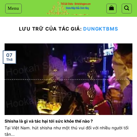
Chuyển
đến
nội
dung
LƯU TRỮ CỦA TÁC GIẢ:
DUNGKTBMS
07
Th8
Shisha là gì và tác hại tới sức khỏe thế nào ?
Tại Việt Nam. hút shisha như một thú vui đối với nhiều người tối
tân...