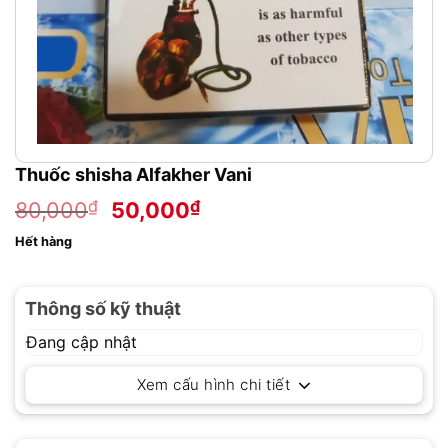
Thuốc shisha Alfakher Vani
Giá
Giá
₫
₫
80,000
50,000
gốc
hiện
Hết hàng
là:
tại
80,000₫.
là:
50,000₫.
Thông số kỹ thuật
Đang cập nhật
Xem cấu hình chi tiết