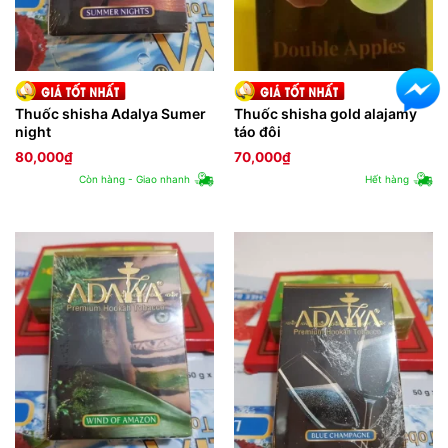
Thuốc shisha Adalya Sumer
Thuốc shisha gold alajamy
night
táo đôi
80,000
₫
70,000
₫
Còn hàng - Giao nhanh
Hết hàng