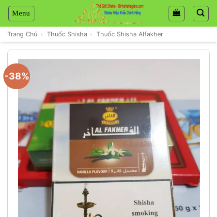
Chuyển
đến
nội
Trang Chủ
›
Thuốc Shisha
›
Thuốc Shisha Alfakher
dung
-38%