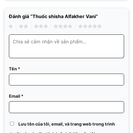
Đánh giá “Thuốc shisha Alfakher Vani”
1
2
3
4
5
Tên
*
Email
*
Lưu tên của tôi, email, và trang web trong trình