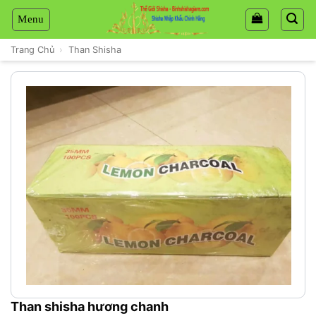
Chuyển
đến
nội
Trang Chủ
›
Than Shisha
dung
Than shisha hương chanh