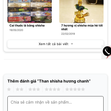
Cai thuốc lá bằng shisha
7 hương vị shisha mùa hè tốt
nhất
19/05/2020
22/02/2019
Xem tất cả bài viết
Thêm đánh giá “Than shisha hương chanh”
1
2
3
4
5