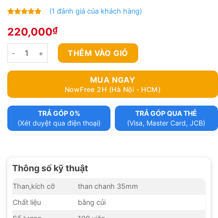
(
1
đánh giá của khách hàng)
5.00
1
trên 5
₫
220,000
dựa trên
đánh giá
Than shisha hương chanh số lượng
THÊM VÀO GIỎ
MUA NGAY
NowFree 2H (Hà Nội - HCM)
TRẢ GÓP 0%
TRẢ GÓP QUA THẺ
(Xét duyệt qua điện thoại)
(Visa, Master Card, JCB)
Thông số kỹ thuật
Than,kích cỡ
than chanh 35mm
Chất liệu
bằng củi