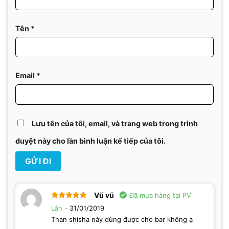
Tên
*
Email
*
Lưu tên của tôi, email, và trang web trong trình
duyệt này cho lần bình luận kế tiếp của tôi.
Vũ vũ
Được xếp
31/01/2019
hạng
5
5 sao
Than shisha này dùng được cho bar không ạ