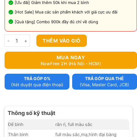
[Ưu đãi] Giảm thêm 50k khi mua 2 bình
[Hot Sale] Mua các sản phẩm khách với giá cực ưu đãi
[Quà tặng] Combo 900k đầy đủ chỉ về dùng
Bình shisha M1 mới về số lượng
THÊM VÀO GIỎ
MUA NGAY
NowFree 2H (Hà Nội - HCM)
TRẢ GÓP 0%
TRẢ GÓP QUA THẺ
(Xét duyệt qua điện thoại)
(Visa, Master Card, JCB)
Thông số kỹ thuật
Đế bình
rằn rì, full màu sắc
Thân bình
full màu sắc,mạ,hình đại bàng