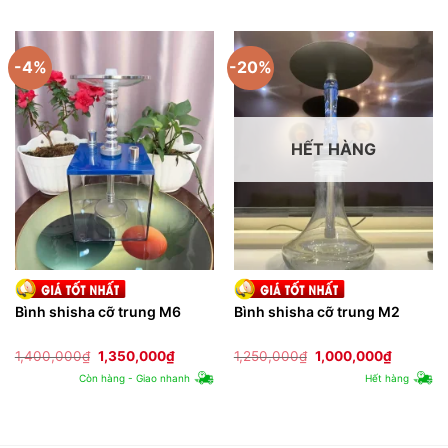
-4%
-20%
HẾT HÀNG
Bình shisha cỡ trung M6
Bình shisha cỡ trung M2
Giá
Giá
Giá
Giá
1,400,000
₫
1,350,000
₫
1,250,000
₫
1,000,000
₫
gốc
hiện
gốc
hiện
Còn hàng - Giao nhanh
Hết hàng
là:
tại
là:
tại
1,400,000₫.
là:
1,250,000₫.
là:
1,350,000₫.
1,000,0