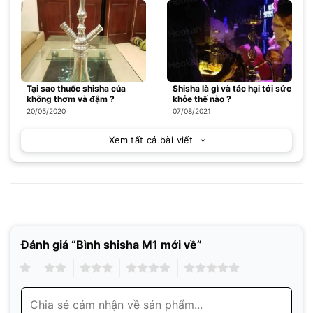
Tại sao thuốc shisha của
Shisha là gì và tác hại tới sức
không thơm và đậm ?
khỏe thế nào ?
20/05/2020
07/08/2021
Xem tất cả bài viết
Đánh giá “Bình shisha M1 mới về”
1
2
3
4
5