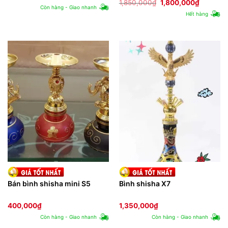
Giá
Giá
1,850,000
₫
1,800,000
₫
Còn hàng - Giao nhanh
gốc
hiện
Hết hàng
là:
tại
1,850,000₫.
là:
1,800,00
Bán bình shisha mini S5
Bình shisha X7
400,000
₫
1,350,000
₫
Còn hàng - Giao nhanh
Còn hàng - Giao nhanh