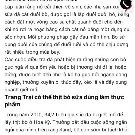
Lập luận rằng nó cải thiện vệ sinh, các nhà sản xuất
sữa đã cắt đuôi bò, được gọi là lắp đuôi đuôi bò, bằng
cách đặt một vòng cao su chặt quanh đuôi cho đến
khi nó rơi ra hoặc bằng cách cắt nó bằng một dụng cụ
sắc nhọn. Mỗi phương pháp gây đau mãn tính. Bò sử
dụng đuôi của chúng để đuổi ruồi và có thể chịu đựng
rất nhiều trong mùa bay.
Các cuộc điều tra đã phát hiện ra rằng những con bò
gục ngã vì quá ốm yếu hoặc bị thương khi đi lại hoặc
đứng, được biết đến như là kẻ hạ gục bởi ngành công
nghiệp, thường xuyên bị thúc đẩy, kéo lê và đẩy xung
quanh giết mổ
Trang Trại có thể thịt bò sữa dùng làm thực
phẩm
Trong năm 2010, 34,2 triệu gia súc đã bị giết mổ để
lấy thịt bò ở Hoa Kỳ. Thường bắt đầu cuộc sống ngắn
ngủi của mình trên rangeland, bê con sớm bị tách khỏi