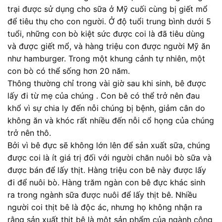
trại được sử dụng cho sữa ở Mỹ cuối cùng bị giết mổ
để tiêu thụ cho con người. Ở độ tuổi trung bình dưới 5
tuổi, những con bò kiệt sức được coi là đã tiêu dùng
và được giết mổ, và hàng triệu con được người Mỹ ăn
như hamburger. Trong một khung cảnh tự nhiên, một
con bò có thể sống hơn 20 năm.
Thông thường chỉ trong vài giờ sau khi sinh, bê được
lấy đi từ mẹ của chúng . Con bê có thể trở nên đau
khổ vì sự chia ly đến nỗi chúng bị bệnh, giảm cân do
không ăn và khóc rất nhiều đến nỗi cổ họng của chúng
trở nên thô.
Bởi vì bê đực sẽ không lớn lên để sản xuất sữa, chúng
được coi là ít giá trị đối với người chăn nuôi bò sữa và
được bán để lấy thịt. Hàng triệu con bê này được lấy
đi để nuôi bò. Hàng trăm ngàn con bê đực khác sinh
ra trong ngành sữa được nuôi để lấy thịt bê. Nhiều
người coi thịt bê là độc ác, nhưng họ không nhận ra
rằng sản xuất thịt bê là một sản phẩm của ngành công