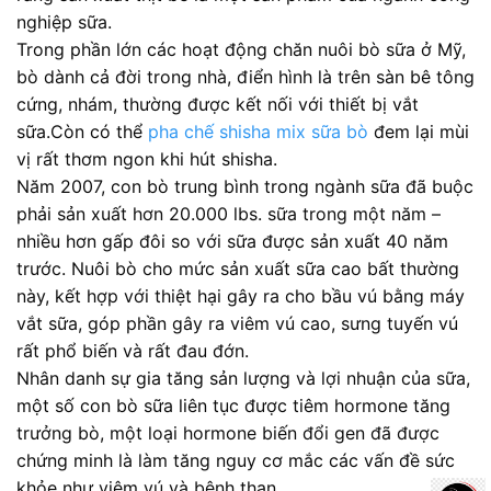
nghiệp sữa.
Trong phần lớn các hoạt động chăn nuôi bò sữa ở Mỹ,
bò dành cả đời trong nhà, điển hình là trên sàn bê tông
cứng, nhám, thường được kết nối với thiết bị vắt
sữa.Còn có thể
pha chế shisha mix sữa bò
đem lại mùi
vị rất thơm ngon khi hút shisha.
Năm 2007, con bò trung bình trong ngành sữa đã buộc
phải sản xuất hơn 20.000 lbs. sữa trong một năm –
nhiều hơn gấp đôi so với sữa được sản xuất 40 năm
trước. Nuôi bò cho mức sản xuất sữa cao bất thường
này, kết hợp với thiệt hại gây ra cho bầu vú bằng máy
vắt sữa, góp phần gây ra viêm vú cao, sưng tuyến vú
rất phổ biến và rất đau đớn.
Nhân danh sự gia tăng sản lượng và lợi nhuận của sữa,
một số con bò sữa liên tục được tiêm hormone tăng
trưởng bò, một loại hormone biến đổi gen đã được
chứng minh là làm tăng nguy cơ mắc các vấn đề sức
khỏe như viêm vú và bệnh than.