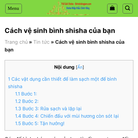
Chuyển
đến
nội
dung
Cách vệ sinh bình shisha của bạn
Trang chủ
»
Tin tức
»
Cách vệ sinh bình shisha của
bạn
Nội dung
[
Ẩn
]
1
Các vật dụng cần thiết để làm sạch một đế bình
shisha
1.1
Bước 1:
1.2
Bước 2:
1.3
Bước 3: Rửa sạch và lặp lại
1.4
Bước 4: Chiến đấu với mùi hương còn sót lại
1.5
Bước 5: Tận hưởng!