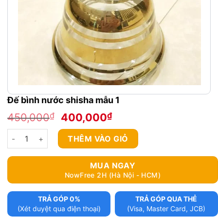
Đế bình nước shisha mẫu 1
Giá
Giá
₫
₫
450,000
400,000
gốc
hiện
Đế bình nước shisha mẫu 1 số lượng
là:
tại
THÊM VÀO GIỎ
450,000₫.
là:
400,000₫.
MUA NGAY
NowFree 2H (Hà Nội - HCM)
TRẢ GÓP 0%
TRẢ GÓP QUA THẺ
(Xét duyệt qua điện thoại)
(Visa, Master Card, JCB)