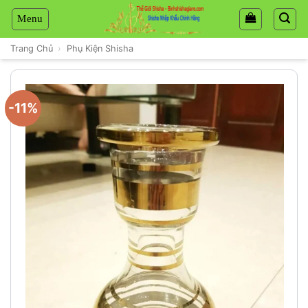
Chuyển
đến
nội
Trang Chủ
›
Phụ Kiện Shisha
dung
-11%