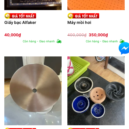
Giấy bạc Alfaker
Máy mồi hơi
Giá
Giá
40,000
₫
400,000
₫
350,000
₫
gốc
hiện
Còn hàng - Giao nhanh
Còn hàng - Giao nhanh
là:
tại
400,000₫.
là:
350,000₫.