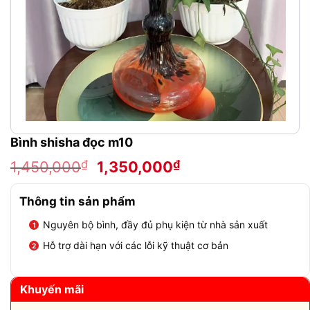
Bình shisha đọc m10
Giá
Giá
₫
₫
1,450,000
1,350,000
gốc
hiện
là:
tại
Thông tin sản phẩm
1,450,000₫.
là:
Nguyên bộ bình, đầy đủ phụ kiện từ nhà sản xuất
1,350,000₫.
Hỗ trợ dài hạn với các lỗi kỹ thuật cơ bản
Khuyến mãi