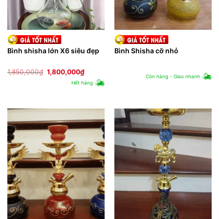
Bình shisha lớn X6 siêu đẹp
Bình Shisha cỡ nhỏ
Giá
Giá
1,850,000
₫
1,800,000
₫
Còn hàng - Giao nhanh
gốc
hiện
Hết hàng
là:
tại
1,850,000₫.
là:
1,800,000₫.