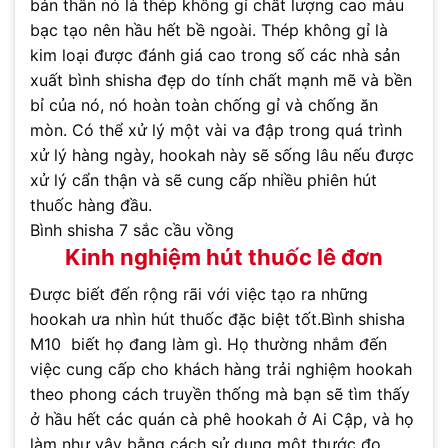
bản thân nó là thép không gỉ chất lượng cao màu
bạc tạo nên hầu hết bề ngoài. Thép không gỉ là
kim loại được đánh giá cao trong số các nhà sản
xuất bình shisha đẹp do tính chất mạnh mẽ và bền
bỉ của nó, nó hoàn toàn chống gỉ và chống ăn
mòn. Có thể xử lý một vài va đập trong quá trình
xử lý hàng ngày, hookah này sẽ sống lâu nếu được
xử lý cẩn thận và sẽ cung cấp nhiều phiên hút
thuốc hàng đầu.
Bình shisha 7 sắc cầu vồng
Kinh nghiệm hút thuốc lê đơn
Được biết đến rộng rãi với việc tạo ra những
hookah ưa nhìn hút thuốc đặc biệt tốt.Bình shisha
M10 biết họ đang làm gì. Họ thường nhắm đến
việc cung cấp cho khách hàng trải nghiệm hookah
theo phong cách truyền thống mà bạn sẽ tìm thấy
ở hầu hết các quán cà phê hookah ở Ai Cập, và họ
làm như vậy bằng cách sử dụng một thước đo