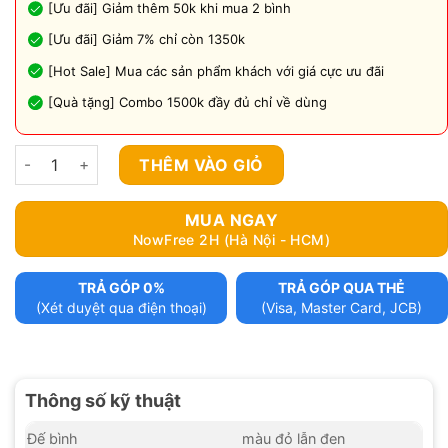
[Ưu đãi] Giảm thêm 50k khi mua 2 bình
[Ưu đãi] Giảm 7% chỉ còn 1350k
[Hot Sale] Mua các sản phẩm khách với giá cực ưu đãi
[Quà tặng] Combo 1500k đầy đủ chỉ về dùng
Bình shisha đọc m10 số lượng
THÊM VÀO GIỎ
MUA NGAY
NowFree 2H (Hà Nội - HCM)
TRẢ GÓP 0%
TRẢ GÓP QUA THẺ
(Xét duyệt qua điện thoại)
(Visa, Master Card, JCB)
Thông số kỹ thuật
Đế bình
màu đỏ lẫn đen