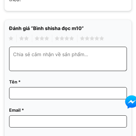
Đánh giá “Bình shisha đọc m10”
1
2
3
4
5
Tên
*
Email
*