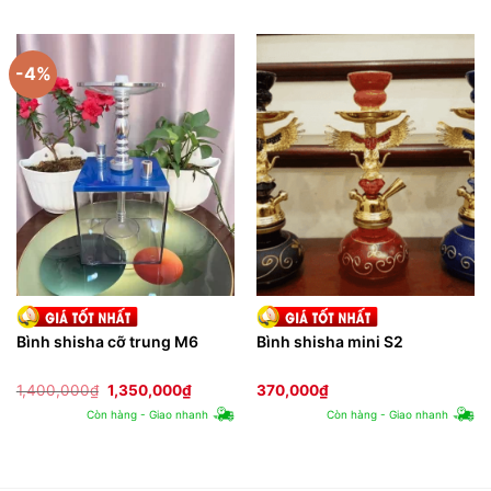
1,500,00
-4%
Bình shisha cỡ trung M6
Bình shisha mini S2
Giá
Giá
1,400,000
₫
1,350,000
₫
370,000
₫
gốc
hiện
Còn hàng - Giao nhanh
Còn hàng - Giao nhanh
là:
tại
1,400,000₫.
là:
1,350,000₫.