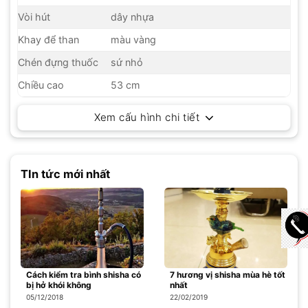
Vòi hút
dây nhựa
Khay để than
màu vàng
Chén đựng thuốc
sứ nhỏ
Chiều cao
53 cm
Xem cấu hình chi tiết
TIn tức mới nhất
Cách kiểm tra bình shisha có
7 hương vị shisha mùa hè tốt
bị hở khói không
nhất
05/12/2018
22/02/2019