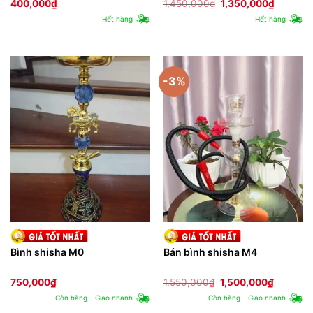
Giá
Giá
400,000
₫
1,450,000
₫
1,350,000
₫
gốc
hiện
Hết hàng
Hết hàng
là:
tại
1,450,000₫.
là:
1,350,0
-3%
Bình shisha M0
Bán bình shisha M4
Giá
Giá
750,000
₫
1,550,000
₫
1,500,000
₫
gốc
hiện
Còn hàng - Giao nhanh
Còn hàng - Giao nhanh
là:
tại
1,550,000₫.
là: