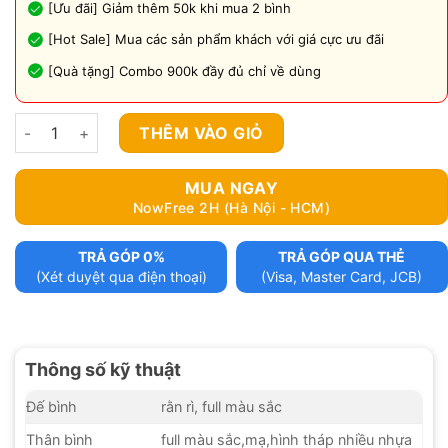
[Ưu đãi] Giảm thêm 50k khi mua 2 bình
[Hot Sale] Mua các sản phẩm khách với giá cực ưu đãi
[Quà tặng] Combo 900k đầy đủ chỉ về dùng
Bán bình shisha M13 số lượng
THÊM VÀO GIỎ
MUA NGAY
NowFree 2H (Hà Nội - HCM)
TRẢ GÓP 0%
TRẢ GÓP QUA THẺ
(Xét duyệt qua điện thoại)
(Visa, Master Card, JCB)
Thông số kỹ thuật
Đế bình
rằn rì, full màu sắc
Thân bình
full màu sắc,mạ,hình tháp nhiều nhựa