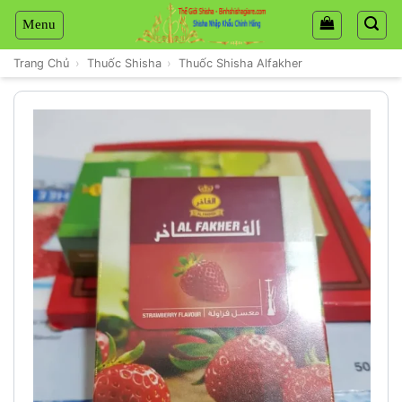
Chuyển
đến
nội
Trang Chủ
›
Thuốc Shisha
›
Thuốc Shisha Alfakher
dung