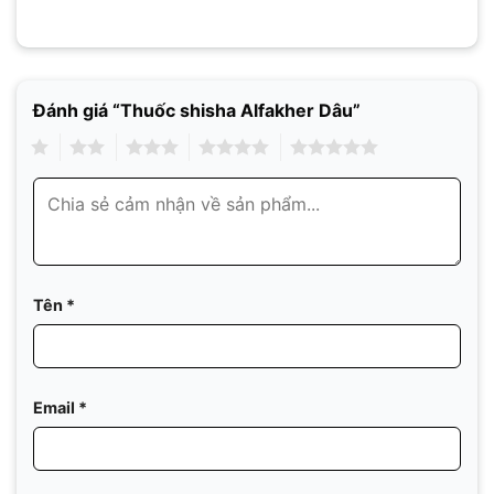
Đánh giá “Thuốc shisha Alfakher Dâu”
1
2
3
4
5
Tên
*
Email
*