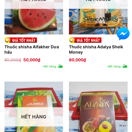
Thuốc shisha Alfakher Dưa
Thuốc shisha Adalya Sheik
hấu
Money
Giá
Giá
80,000
₫
50,000
₫
80,000
₫
gốc
hiện
Hết hàng
Hết hàng
là:
tại
80,000₫.
là:
50,000₫.
HẾT HÀNG