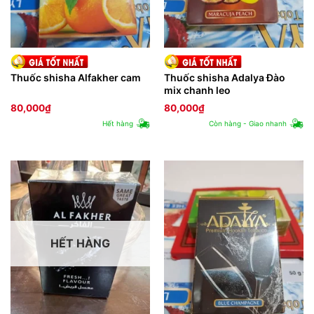
Thuốc shisha Alfakher cam
Thuốc shisha Adalya Đào
mix chanh leo
80,000
₫
80,000
₫
Hết hàng
Còn hàng - Giao nhanh
HẾT HÀNG